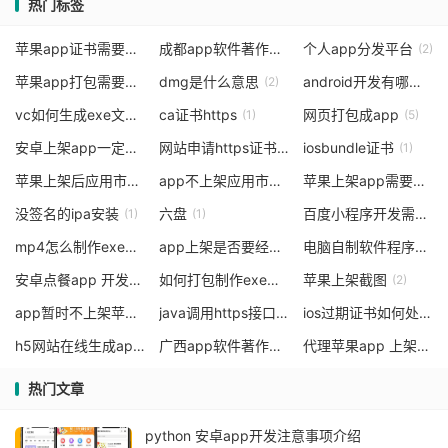
热门标签
苹果app证书需要什么
成都app软件著作权多少钱
个人app分发平台
(1)
(2)
(2)
苹果app打包需要多个证书
dmg是什么意思
android开发有哪些证书，数字签名
(2)
(2)
vc如何生成exe文件
ca证书https
网页打包成app
(1)
(1)
(5)
安卓上架app一定要软著吗
网站申请https证书
iosbundle证书
(6)
(1)
(1)
苹果上架后应用市场找不到
app不上架应用市场可以使用吗
苹果上架app需要用户信息
(1)
(1)
没签名的ipa安装
六盘
百度小程序开发需要多少费用
(1)
(1)
mp4怎么制作exe格式
app上架是否要经过工信部
电脑自制软件程序
(1)
(6)
(3)
安卓点餐app 开发
如何打包制作exe文件并发送
苹果上架截图
(1)
(1)
(2)
app暂时不上架苹果商店
java调用https接口的证书配置
ios过期证书如何处理
(1)
(1)
(1
h5网站在线生成app
广西app软件著作权申请需多少钱
代理苹果app 上架
(3)
(4)
(2)
热门文章
python 安卓app开发注意事项介绍