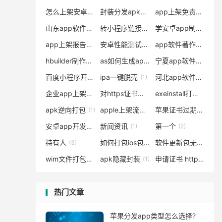
怎么上架安卓app
封装分发apk源码
app上架免责声明
(2)
(1)
(1)
山东app软件著作权申请费用多少钱
转小程序链接
学安卓app制作
(1)
(2)
(1)
app上架报告
安卓性能测试封装工具
app软件著作权去哪办理登记
(2)
(1)
hbuilder制作app如何自动更新
as如何生成apk
宁夏app软件著作权多少钱一年
(1)
(1)
百度小程序开发简单吗
ipa一键脱壳
河北app软件著作权要多少钱
(1)
(1)
企业app上架苹果商店要多少钱
对https证书使用的了解
exeinstall打包工具
(4)
(1)
(2
apk逆向打包
apple上架流程
苹果证书过期不可信
(1)
(4)
安卓app开发工程师工作总结
新闻资讯
第一个
(1)
(2)
(2)
持有人
如何打包ios包
软件更新包无签名怎么办啊安卓
(3)
(1)
wim文件打包
apk隐藏封装
申请证书 https
(1)
(1)
(1)
热门文章
苹果分发app类型怎么选择?