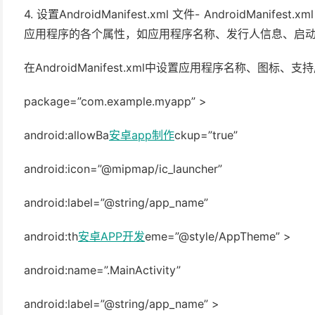
4. 设置AndroidManifest.xml 文件- AndroidMani
应用程序的各个属性，如应用程序名称、发行人信息、启
在AndroidManifest.xml中设置应用程序名称、图标
package=”com.example.myapp” >
android:allowBa
安卓app制作
ckup=”true”
android:icon=”@mipmap/ic_launcher”
android:label=”@string/app_name”
android:th
安卓APP开发
eme=”@style/AppTheme” >
android:name=”.MainActivity”
android:label=”@string/app_name” >