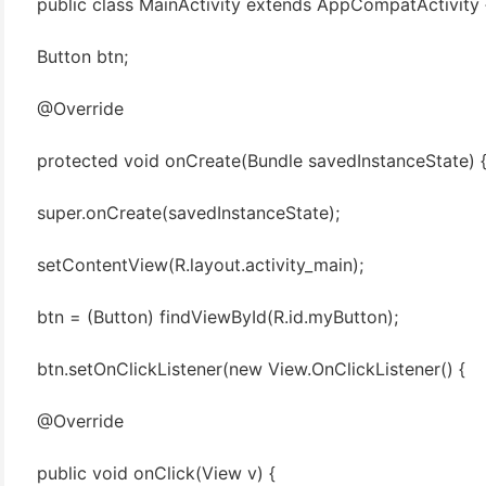
public class MainActivity extends AppCompatActivity 
Button btn;
@Override
protected void onCreate(Bundle savedInstanceState) 
super.onCreate(savedInstanceState);
setContentView(R.layout.activity_main);
btn = (Button) findViewById(R.id.myButton);
btn.setOnClickListener(new View.OnClickListener() {
@Override
public void onClick(View v) {