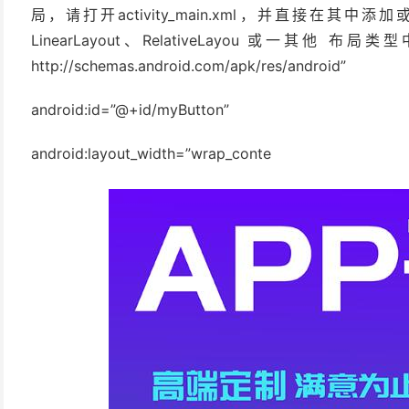
局，请打开activity_main.xml，并直接在
LinearLayout、RelativeLayou 或一其他 布局类
http://schemas.android.com/apk/res/android”
android:id=”@+id/myButton”
android:layout_width=”wrap_conte