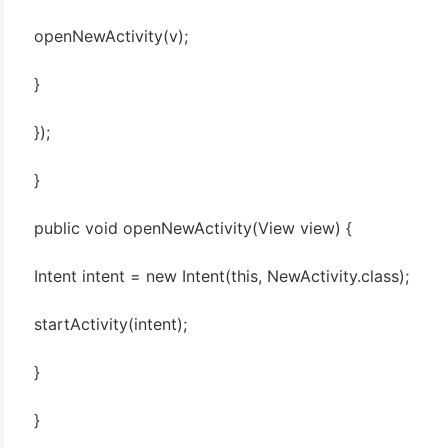
openNewActivity(v);
}
});
}
public void openNewActivity(View view) {
Intent intent = new Intent(this, NewActivity.class);
startActivity(intent);
}
}