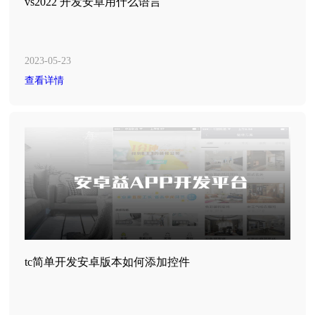
vs2022 开发安卓用什么语言
2023-05-23
查看详情
tc简单开发安卓版本如何添加控件