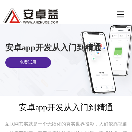
安卓app开发从入门到精通
免费试用
1
2
安卓app开发从入门到精通
互联网其实就是一个无纸化的真实世界投影，人们依靠视窗