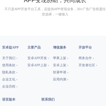
APP变现协助，共同成长
不只是APP开发平台工具，还提供APP变现业务，30+广告广告联盟任
您选择，一键接入
安卓益APP
主要产品
增值服务
开放平台
关于我们 ›
安卓APP开发 ›
苹果上架 ›
商务合作 ›
使用条款 ›
安卓APP上架 ›
安卓上架 ›
开发者社区 ›
隐私条款 ›
软著申请 ›
企业文化 ›
应用内测 ›
企业历程 ›
语言版本
联系我们