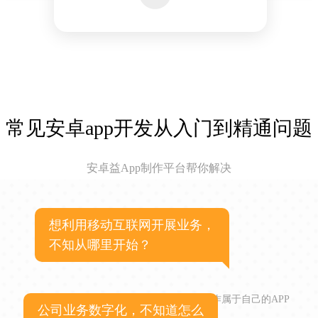
常见安卓app开发从入门到精通问题
安卓益App制作平台帮你解决
想利用移动互联网开展业务，
不知从哪里开始？
7天免费试用，所有功能全开，一键在线制作属于自己的APP
公司业务数字化，不知道怎么