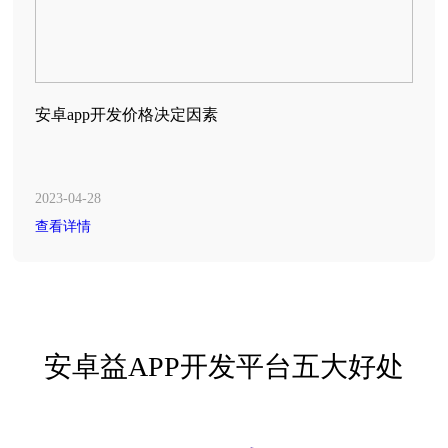
安卓app开发价格决定因素
2023-04-28
查看详情
安卓益APP开发平台五大好处