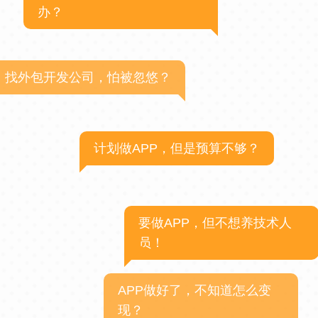
办？
找外包开发公司，怕被忽悠？
计划做APP，但是预算不够？
要做APP，但不想养技术人
员！
APP做好了，不知道怎么变
现？