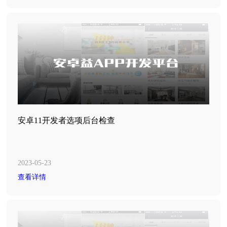
安卓11开发者选项后台检查
2023-05-23
查看详情