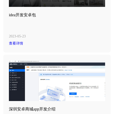
idea开发安卓包
2023-05-23
查看详情
深圳安卓商城app开发介绍