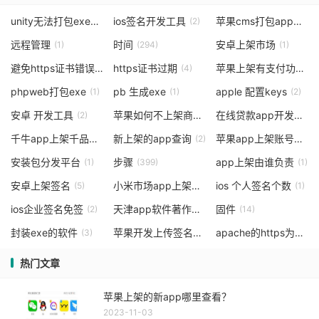
unity无法打包exe
ios签名开发工具
苹果cms打包app需要定位权限
(1)
(2)
远程管理
时间
安卓上架市场
(1)
(294)
(1)
避免https证书错误批准
https证书过期
苹果上架有支付功能的app
(1)
(4)
phpweb打包exe
pb 生成exe
apple 配置keys
(1)
(1)
(2)
安卓 开发工具
苹果如何不上架商店也能下载
在线贷款app开发的优势是什么
(2)
(1)
千牛app上架千品流程
新上架的app查询
苹果app上架账号申请
(1)
(2)
安装包分发平台
步骤
app上架由谁负责
(1)
(399)
(1)
安卓上架签名
小米市场app上架
ios 个人签名个数
(5)
(4)
(1)
ios企业签名免签
天津app软件著作权流程
固件
(2)
(4)
(14)
封装exe的软件
苹果开发上传签名
apache的https为什么要3个证书
(3)
(1)
热门文章
苹果上架的新app哪里查看？
2023-11-03