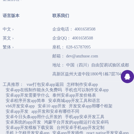
语言版本
联系我们
中文 ›
企业电话： 4001658508
英文 ›
企业QQ： 4001658508
繁体 ›
座机： 028-65787095
邮箱： dev@anzhuoe.com
地址： 中国（四川）自由贸易试验区成都
高新区益州大道中段1800号1栋7层704号
工具推荐：
vue打包安卓app返回
怎样制作安卓app
安卓app在线制作能永久免费吗
手机也可以制作安卓app
安卓app开发需要学什么
泰州安卓app开发价格表
安卓程序开发app简单
安卓商城app开发工具和语言
vb6开发安卓app
安卓10 app开发
开发安卓app用哪个框架
安卓app开发
app开发和安卓有哪些不同
安卓今日头条app用什么开发的
手机app安卓开发工具
安卓系统的app开发
鸿蒙平台开发的app能运行在安卓吗
安卓app开发模板下载安装
台州安卓手机app开发定制
手机上怎样开发安卓app
安卓app开发插件
react native开发安卓app