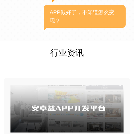
APP做好了，不知道怎么变
现？
行业资讯