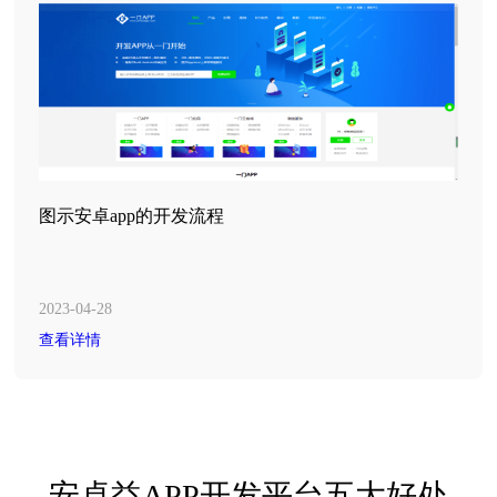
图示安卓app的开发流程
2023-04-28
查看详情
安卓益APP开发平台五大好处