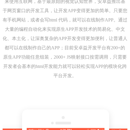
来使用互联网，基于最原始的视觉认知世界，安卓益推出基
于网页窗口的开发工具，让开发APP变得更加的简单。只要您
有手机网站，或者会写html 代码，就可以在线制作APP。通过
大量的编程自动化来实现原生APP开发技术的简易化、中文
化、本土化，让深奥复杂的APP开发变得更加便利，让普通人
都可以在线制作自己的APP；目前安卓益开发平台有200+的
原生APP功能任意组装，2000+ JS映射接口按需调用，只需要
开发者会基本的html开发能力就可以轻松实现APP的模块化跨
平台开发。