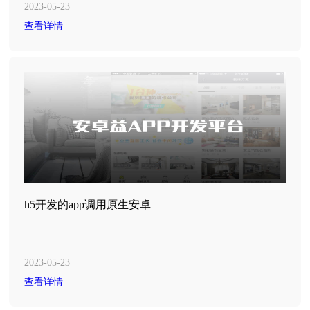
2023-05-23
查看详情
h5开发的app调用原生安卓
2023-05-23
查看详情