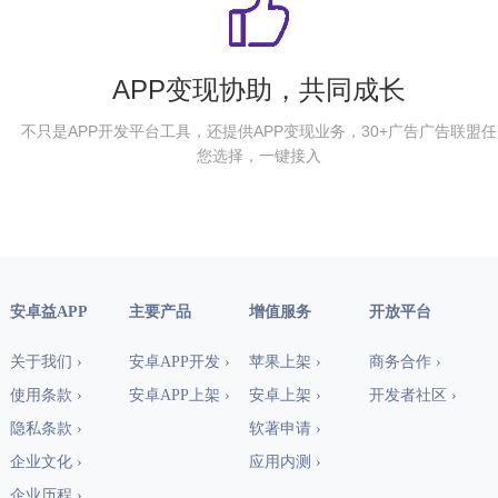
APP变现协助，共同成长
不只是APP开发平台工具，还提供APP变现业务，30+广告广告联盟任
您选择，一键接入
安卓益APP
主要产品
增值服务
开放平台
关于我们 ›
安卓APP开发 ›
苹果上架 ›
商务合作 ›
使用条款 ›
安卓APP上架 ›
安卓上架 ›
开发者社区 ›
隐私条款 ›
软著申请 ›
企业文化 ›
应用内测 ›
企业历程 ›