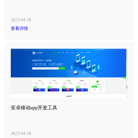
2023-04-28
查看详情
安卓移动app开发工具
2023-04-28