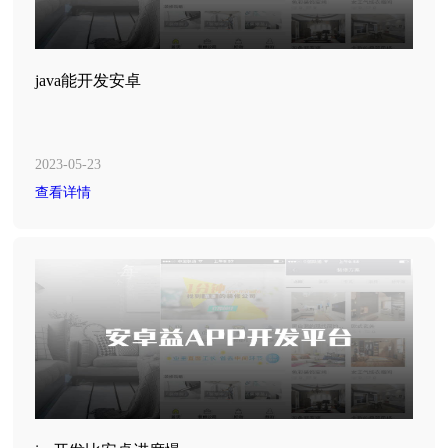
java能开发安卓
2023-05-23
查看详情