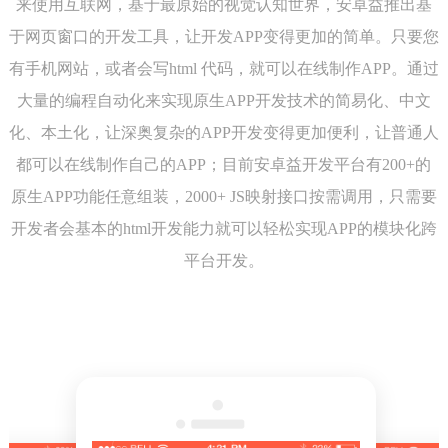
来使用互联网，基于最原始的视觉认知世界，安卓益推出基
于网页窗口的开发工具，让开发APP变得更加的简单。只要您
有手机网站，或者会写html 代码，就可以在线制作APP。通过
大量的编程自动化来实现原生APP开发技术的简易化、中文
化、本土化，让深奥复杂的APP开发变得更加便利，让普通人
都可以在线制作自己的APP；目前安卓益开发平台有200+的
原生APP功能任意组装，2000+ JS映射接口按需调用，只需要
开发者会基本的html开发能力就可以轻松实现APP的模块化跨
平台开发。