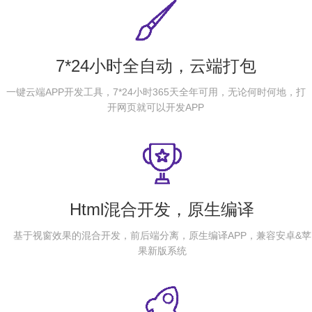
7*24小时全自动，云端打包
一键云端APP开发工具，7*24小时365天全年可用，无论何时何地，打
开网页就可以开发APP
Html混合开发，原生编译
基于视窗效果的混合开发，前后端分离，原生编译APP，兼容安卓&苹
果新版系统