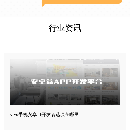
行业资讯
vivo手机安卓11开发者选项在哪里