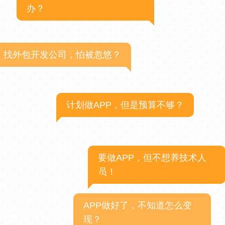
办？
找外包开发公司，怕被忽悠？
计划做APP，但是预算不够？
要做APP，但不想养技术人
员！
APP做好了，不知道怎么变
现？