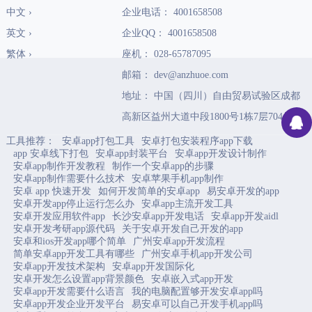
中文 ›
企业电话： 4001658508
英文 ›
企业QQ： 4001658508
繁体 ›
座机： 028-65787095
邮箱： dev@anzhuoe.com
地址： 中国（四川）自由贸易试验区成都
高新区益州大道中段1800号1栋7层704号
工具推荐：
安卓app打包工具
安卓打包安装程序app下载
app 安卓线下打包
安卓app封装平台
安卓app开发设计制作
安卓app制作开发教程
制作一个安卓app的步骤
安卓app制作需要什么技术
安卓苹果手机app制作
安卓 app 快速开发
如何开发简单的安卓app
易安卓开发的app
安卓开发app停止运行怎么办
安卓app主流开发工具
安卓开发应用软件app
长沙安卓app开发电话
安卓app开发aidl
安卓开发考研app源代码
关于安卓开发自己开发的app
安卓和ios开发app哪个简单
广州安卓app开发流程
简单安卓app开发工具有哪些
广州安卓手机app开发公司
安卓app开发技术架构
安卓app开发国际化
安卓开发怎么设置app背景颜色
安卓嵌入式app开发
安卓app开发需要什么语言
我的电脑配置够开发安卓app吗
安卓app开发企业开发平台
易安卓可以自己开发手机app吗