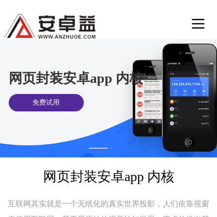
网页封装安卓app 内核
免费试用
1
2
网页封装安卓app 内核
互联网其实就是一个无纸化的真实世界投影，人们依靠视窗