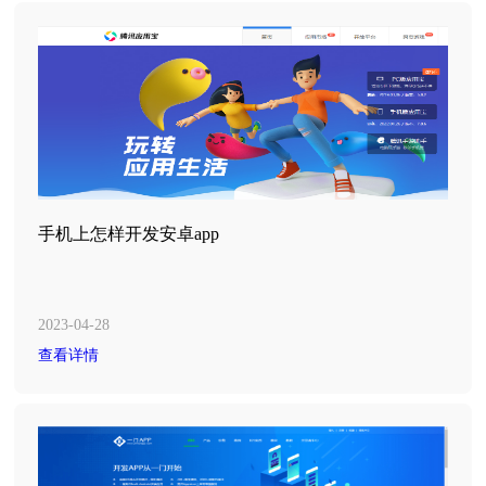
手机上怎样开发安卓app
2023-04-28
查看详情