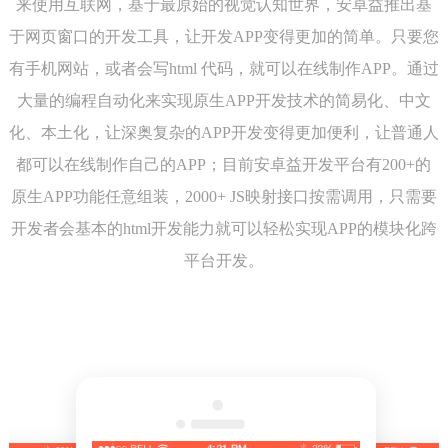
来使用互联网，基于最原始的视觉认知世界，安卓益推出基
于网页窗口的开发工具，让开发APP变得更加的简单。只要您
有手机网站，或者会写html 代码，就可以在线制作APP。通过
大量的编程自动化来实现原生APP开发技术的简易化、中文
化、本土化，让深奥复杂的APP开发变得更加便利，让普通人
都可以在线制作自己的APP；目前安卓益开发平台有200+的
原生APP功能任意组装，2000+ JS映射接口按需调用，只需要
开发者会基本的html开发能力就可以轻松实现APP的模块化跨
平台开发。