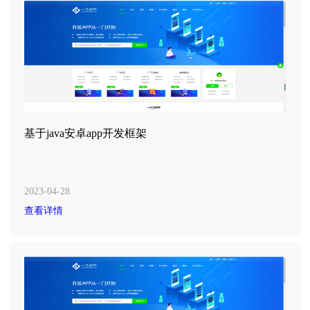
基于java安卓app开发框架
2023-04-28
查看详情