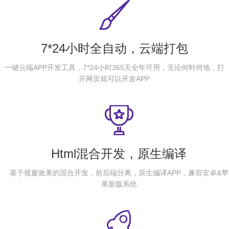
7*24小时全自动，云端打包
一键云端APP开发工具，7*24小时365天全年可用，无论何时何地，打
开网页就可以开发APP
Html混合开发，原生编译
基于视窗效果的混合开发，前后端分离，原生编译APP，兼容安卓&苹
果新版系统