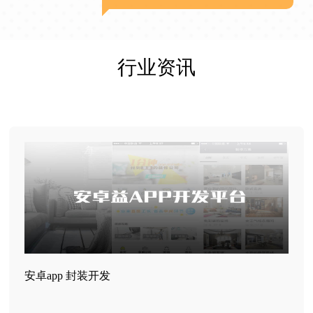
行业资讯
安卓app 封装开发