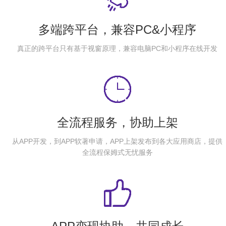
多端跨平台，兼容PC&小程序
真正的跨平台只有基于视窗原理，兼容电脑PC和小程序在线开发
全流程服务，协助上架
从APP开发，到APP软著申请，APP上架发布到各大应用商店，提供
全流程保姆式无忧服务