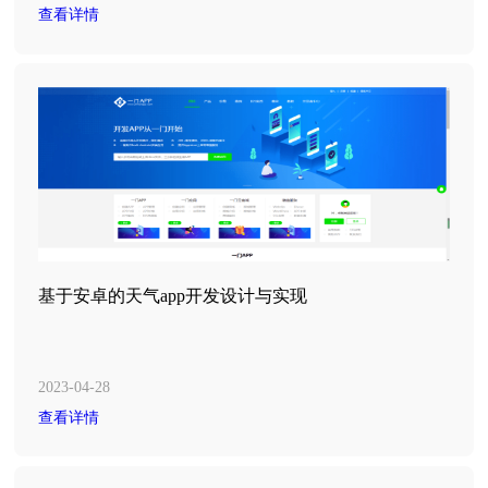
查看详情
基于安卓的天气app开发设计与实现
2023-04-28
查看详情