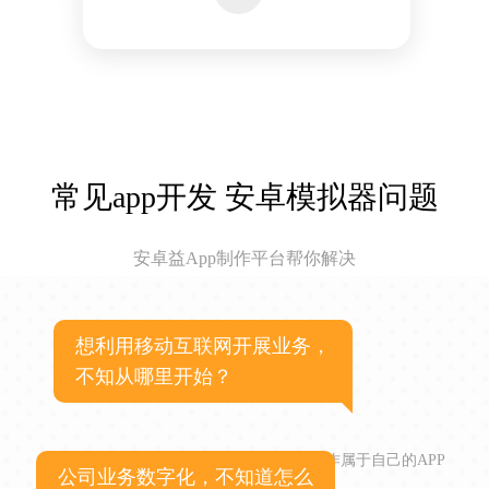
常见app开发 安卓模拟器问题
安卓益App制作平台帮你解决
想利用移动互联网开展业务，
不知从哪里开始？
7天免费试用，所有功能全开，一键在线制作属于自己的APP
公司业务数字化，不知道怎么