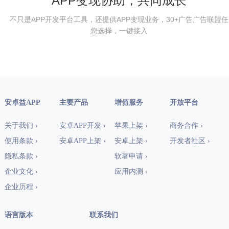
APP变现协助，共同成长
不只是APP开发平台工具，还提供APP变现业务，30+广告广告联盟任
您选择，一键接入
安卓益APP
主要产品
增值服务
开放平台
关于我们 ›
安卓APP开发 ›
苹果上架 ›
商务合作 ›
使用条款 ›
安卓APP上架 ›
安卓上架 ›
开发者社区 ›
隐私条款 ›
软著申请 ›
企业文化 ›
应用内测 ›
企业历程 ›
语言版本
联系我们