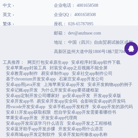
中文 ›
企业电话： 4001658508
英文 ›
企业QQ： 4001658508
繁体 ›
座机： 028-65787095
邮箱： dev@anzhuoe.com
地址： 中国（四川）自由贸易试验区成都
高新区益州大道中段1800号1栋7层704号
工具推荐：
网页打包安卓原生app
安卓程序封装app软件下载
安卓苹果app封装工具
封装安卓app之后视频不能全屏
安卓教育app制作
易安卓制作app
安卓社交app制作公司
基于chromium开发安卓app
石家庄安卓app开发公司
安卓app用java开发
上海苹果安卓app开发
安卓开发购物app的例子
安卓记账app开发
为什么开发安卓app要搭建框架
安卓app定制开发公司哪家好
go安卓app开发
开发app安卓版
安卓开发app书
易安卓开发app安全吗
会影响安卓app的开发吗
用vscode开发安卓app
安卓手机app开发程序
安卓app开发的源代码
安卓11开发app获取权限
想自学安卓app开发需要看哪些书
苹果安卓app开发
开发安卓app代理商
安卓app开发应该学习什么语言
安卓app开发之工程移植
安卓蓝牙助手app开发步骤
开发安卓app用什么语言
安卓商城app开发定制软件
安卓开发如何修改app名称