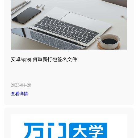
安卓app如何重新打包签名文件
2023-04-28
查看详情