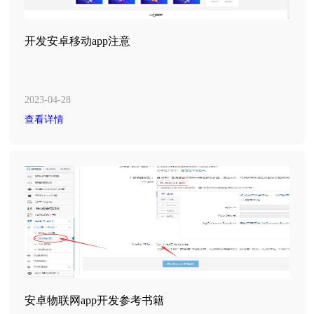
开发安卓移动app注意
2023-04-28
查看详情
安卓物联网app开发参考书籍