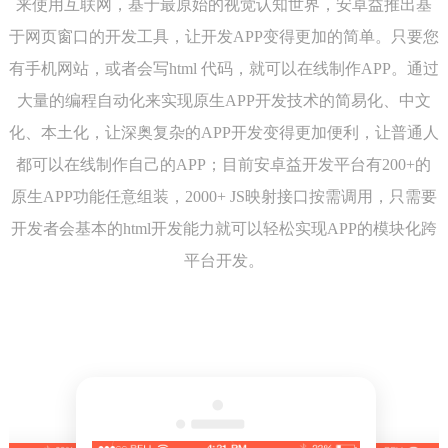
来使用互联网，基于最原始的视觉认知世界，安卓益推出基
于网页窗口的开发工具，让开发APP变得更加的简单。只要您
有手机网站，或者会写html 代码，就可以在线制作APP。通过
大量的编程自动化来实现原生APP开发技术的简易化、中文
化、本土化，让深奥复杂的APP开发变得更加便利，让普通人
都可以在线制作自己的APP；目前安卓益开发平台有200+的
原生APP功能任意组装，2000+ JS映射接口按需调用，只需要
开发者会基本的html开发能力就可以轻松实现APP的模块化跨
平台开发。