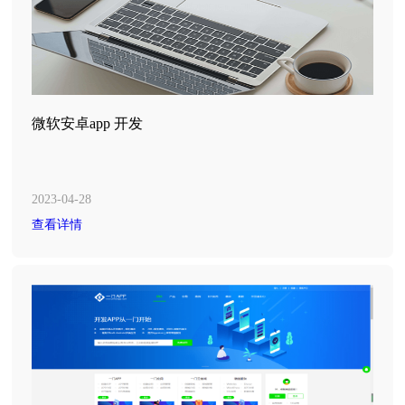
微软安卓app 开发
2023-04-28
查看详情