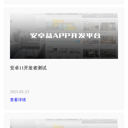
安卓11开发者测试
2023-05-23
查看详情