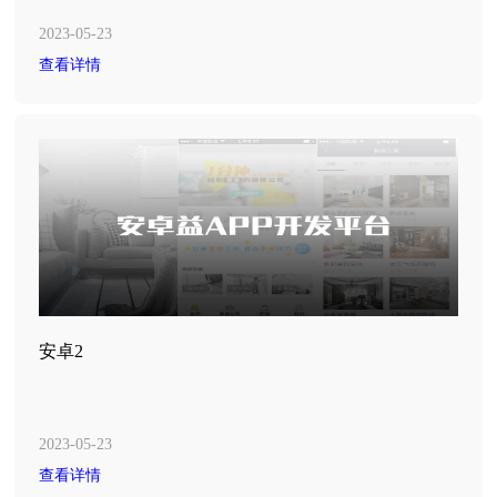
2023-05-23
查看详情
安卓2
2023-05-23
查看详情