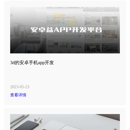
3d的安卓手机app开发
2023-05-23
查看详情