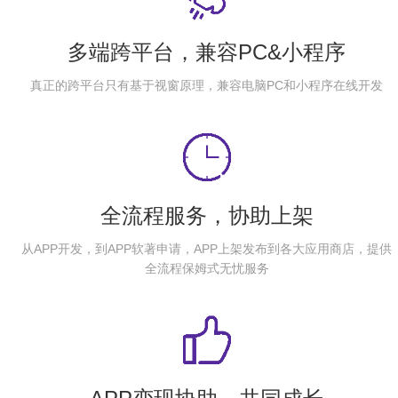
多端跨平台，兼容PC&小程序
真正的跨平台只有基于视窗原理，兼容电脑PC和小程序在线开发
全流程服务，协助上架
从APP开发，到APP软著申请，APP上架发布到各大应用商店，提供
全流程保姆式无忧服务