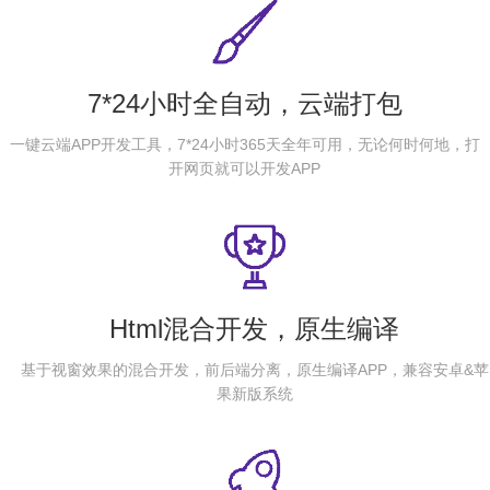
7*24小时全自动，云端打包
一键云端APP开发工具，7*24小时365天全年可用，无论何时何地，打
开网页就可以开发APP
Html混合开发，原生编译
基于视窗效果的混合开发，前后端分离，原生编译APP，兼容安卓&苹
果新版系统