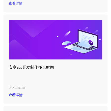
查看详情
安卓app开发制作多长时间
2023-04-28
查看详情