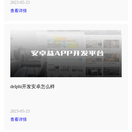
2023-05-23
查看详情
delphi开发安卓怎么样
2023-05-23
查看详情