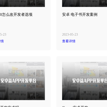
10怎么改开发者选项
安卓 电子书开发案例
5-23
2023-05-23
详情
查看详情