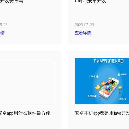
能开发安卓吗
ffmpeg安卓开发
5-23
2023-05-23
详情
查看详情
安卓app用什么软件最方便
安卓手机app都是用java开