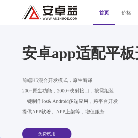
首页
价格
安卓app适配平
前端H5混合开发模式，原生编译
200+原生功能，2000+映射接口，按需组装
一键制作Ios& Android多端应用，跨平台开发
提供APP软著、APP上架等，增值服务
免费试用