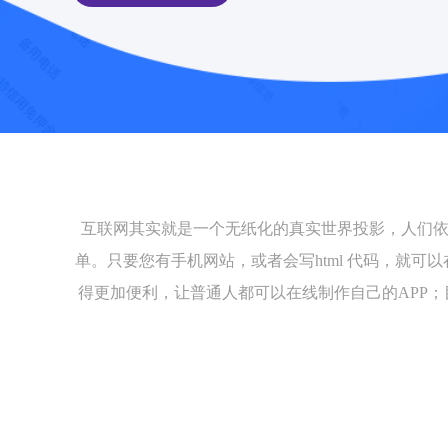
互联网其实就是一个无纸化的真实世界投影，人们依
单。只要您有手机网站，或者会写html 代码，就可
得更加便利，让普通人都可以在线制作自己的APP；目前