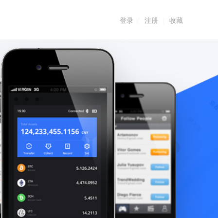
登录
|
注册
|
收藏