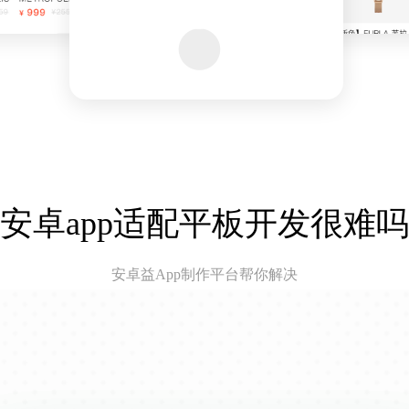
安卓app适配平板开发很难
安卓益App制作平台帮你解决