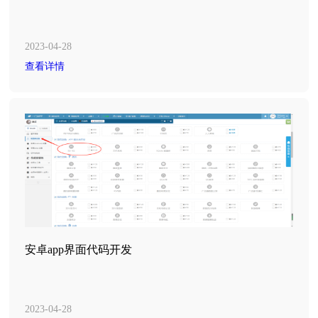
2023-04-28
查看详情
安卓app界面代码开发
2023-04-28