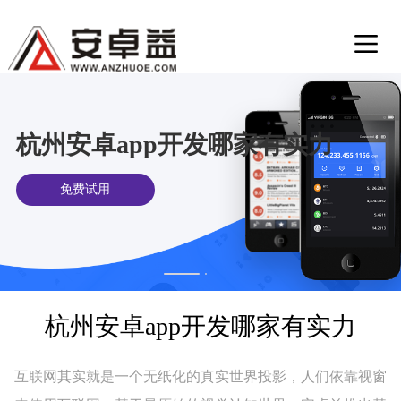
杭州安卓app开发哪家有实力
免费试用
1
2
杭州安卓app开发哪家有实力
互联网其实就是一个无纸化的真实世界投影，人们依靠视窗