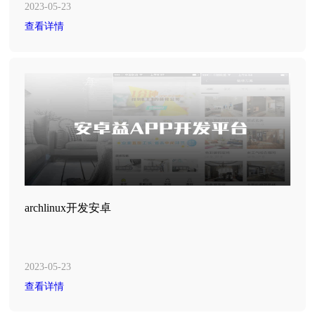
2023-05-23
查看详情
archlinux开发安卓
2023-05-23
查看详情