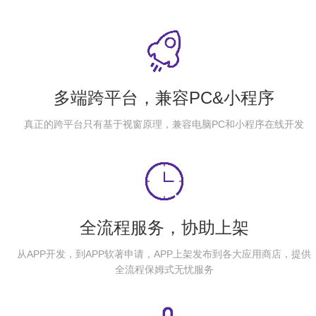
多端跨平台，兼容PC&小程序
真正的跨平台只有基于视窗原理，兼容电脑PC和小程序在线开发
全流程服务，协助上架
从APP开发，到APP软著申请，APP上架发布到各大应用商店，提供
全流程保姆式无忧服务