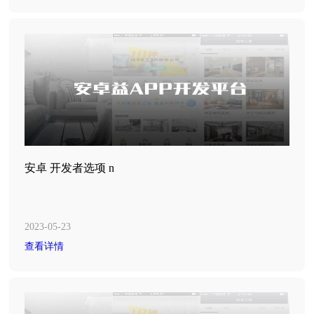
安卓 开发者选项 n
2023-05-23
查看详情