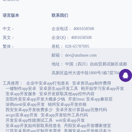
语言版本
联系我们
中文 ›
企业电话： 4001658508
英文 ›
企业QQ： 4001658508
繁体 ›
座机： 028-65787095
邮箱： dev@anzhuoe.com
地址： 中国（四川）自由贸易试验区成都
高新区益州大道中段1800号1栋7层704号
工具推荐：
企业中安卓app打包签名
安卓资讯app制作费用
一键制作app安卓
安卓原生app开发工具
刚开始学习安卓app开发
安卓app开发服务
安卓开发获取其他app控件内容
安阳外卖安卓app开发大概多少钱
开发linux 安卓app兼容层
涂鸦mesh安卓app开发
锦州安卓app开发价格
西安安卓app开发收费多少
安卓开发计算器app完整代码
arcgis安卓app开发
安卓app开发软件工具代码
开发安卓app性能测试工具
web安卓app开发
安卓app开发如何获取系统签名
丹阳安卓app开发哪家便宜
江苏安卓系统app定制开发需求
姜堰安卓app开发电话多少