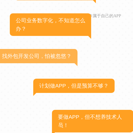
7天免费试用，所有功能全开，一键在线制作属于自己的APP
公司业务数字化，不知道怎么
办？
找外包开发公司，怕被忽悠？
计划做APP，但是预算不够？
要做APP，但不想养技术人
员！