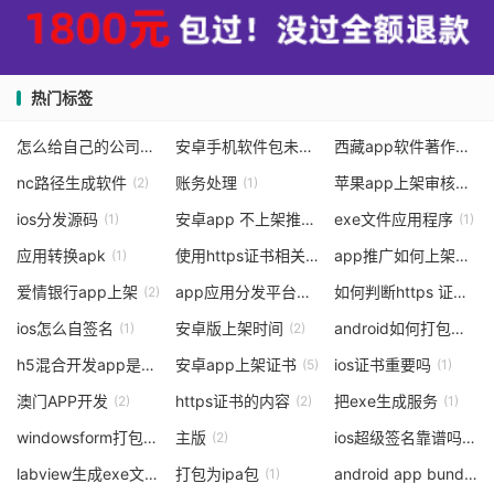
热门标签
怎么给自己的公司制作app
安卓手机软件包未签名怎么安装不了软件
西藏app软件著作权申请费用
(1)
(1)
nc路径生成软件
账务处理
苹果app上架审核成功后再改名字
(2)
(1)
ios分发源码
安卓app 不上架推广有用吗
exe文件应用程序
(1)
(1)
(1)
应用转换apk
使用https证书相关的内容
app推广如何上架华为应用市场
(1)
(1)
爱情银行app上架
app应用分发平台搭建
如何判断https 证书是否有效
(2)
(4)
ios怎么自签名
安卓版上架时间
android如何打包成apk
(1)
(2)
h5混合开发app是什么意思
安卓app上架证书
ios证书重要吗
(1)
(5)
(1)
澳门APP开发
https证书的内容
把exe生成服务
(2)
(2)
(1)
windowsform打包web
主版
ios超级签名靠谱吗
(1)
(2)
(1)
labview生成exe文件
打包为ipa包
android app bundle
(4)
(1)
(1