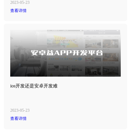
2023-05-23
查看详情
ios开发还是安卓开发难
2023-05-23
查看详情