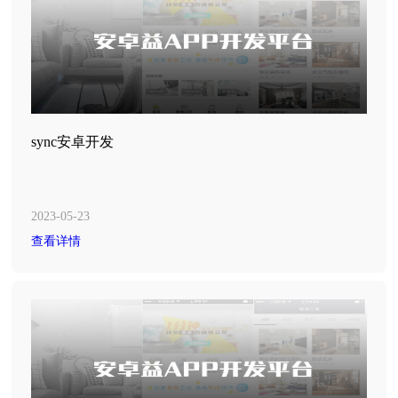
sync安卓开发
2023-05-23
查看详情