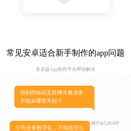
常见安卓适合新手制作的app问题
安卓益App制作平台帮你解决
想利用移动互联网开展业务，
不知从哪里开始？
7天免费试用，所有功能全开，一键在线制作属于自己的APP
公司业务数字化，不知道怎么