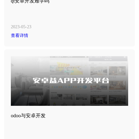
qt安卓开发难学吗
2023-05-23
查看详情
odoo与安卓开发