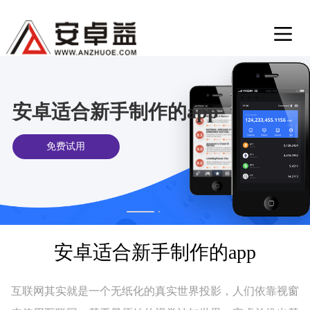
安卓适合新手制作的app
免费试用
1
2
安卓适合新手制作的app
互联网其实就是一个无纸化的真实世界投影，人们依靠视窗