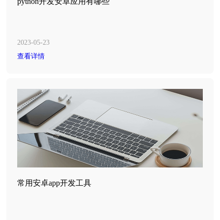
python开发安卓应用有哪些
2023-05-23
查看详情
常用安卓app开发工具