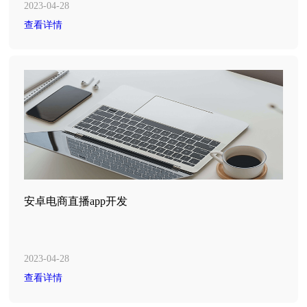
2023-04-28
查看详情
安卓电商直播app开发
2023-04-28
查看详情