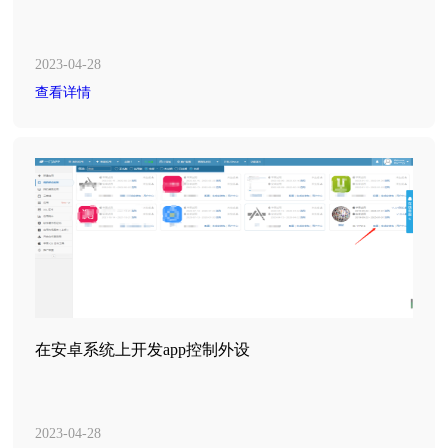
2023-04-28
查看详情
在安卓系统上开发app控制外设
2023-04-28