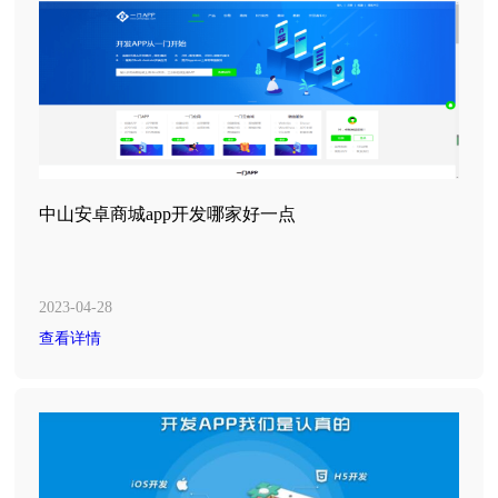
中山安卓商城app开发哪家好一点
2023-04-28
查看详情