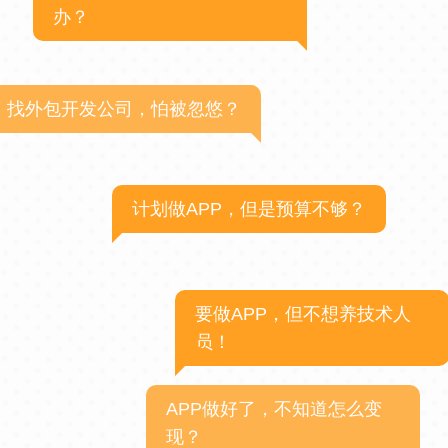
办？
找外包开发公司，怕被忽悠？
计划做APP，但是预算不够？
要做APP，但不想养技术人
员！
APP做好了，不知道怎么变
现？