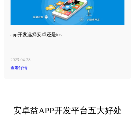
app开发选择安卓还是ios
2023-04-28
查看详情
安卓益APP开发平台五大好处