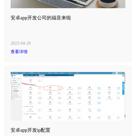
安卓app开发公司的福音来啦
2023-04-28
查看详情
安卓app开发ip配置