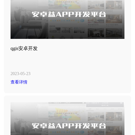
qgis安卓开发
2023-05-23
查看详情