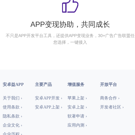
APP变现协助，共同成长
不只是APP开发平台工具，还提供APP变现业务，30+广告广告联盟任
您选择，一键接入
安卓益APP
主要产品
增值服务
开放平台
关于我们 ›
安卓APP开发 ›
苹果上架 ›
商务合作 ›
使用条款 ›
安卓APP上架 ›
安卓上架 ›
开发者社区 ›
隐私条款 ›
软著申请 ›
企业文化 ›
应用内测 ›
企业历程 ›