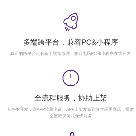
多端跨平台，兼容PC&小程序
真正的跨平台只有基于视窗原理，兼容电脑PC和小程序在线开发
全流程服务，协助上架
从APP开发，到APP软著申请，APP上架发布到各大应用商店，提供
全流程保姆式无忧服务