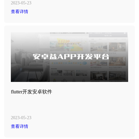
2023-05-23
查看详情
flutter开发安卓软件
2023-05-23
查看详情