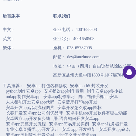
语言版本
联系我们
中文 ›
企业电话： 4001658508
英文 ›
企业QQ： 4001658508
繁体 ›
座机： 028-65787095
邮箱： dev@anzhuoe.com
地址： 中国（四川）自由贸易试验区成都
高新区益州大道中段1800号1栋7层704号
工具推荐：
安卓app打包名称修改
安卓app h5 封装开发
python制作安卓app
安卓餐饮app制作费用
制作安卓app多少钱
uniapp制作安卓app
安卓app制作学习
自己制作手机app安卓
人人都能开发安卓app代码
安卓蓝牙打印app开发
安卓开发app启动流程图片
安卓开发怎么改app图标
长春开发安卓app公司创优品牌
安卓手机app开发软件有哪些功能
安卓医疗app开发多少钱
用c语言如何开发安卓app
安卓app完整开发流程
安卓app简易开发实例
安卓app服务器开发
专业安卓直播类app开发设计
安卓 app 开发框架
安卓开发app命名
安卓app应用软件开发公司
idea怎么开发安卓app