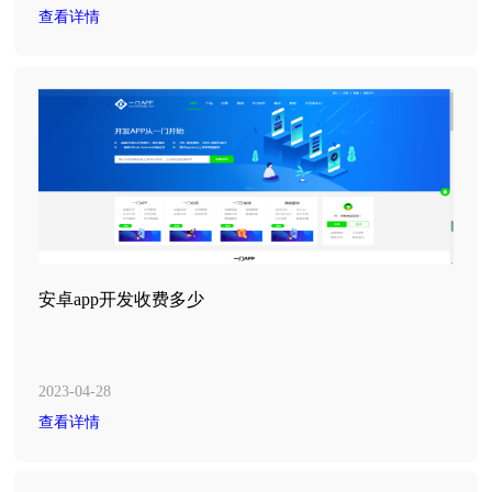
查看详情
安卓app开发收费多少
2023-04-28
查看详情