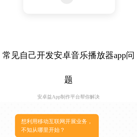
常见自己开发安卓音乐播放器app问
题
安卓益App制作平台帮你解决
想利用移动互联网开展业务，
不知从哪里开始？