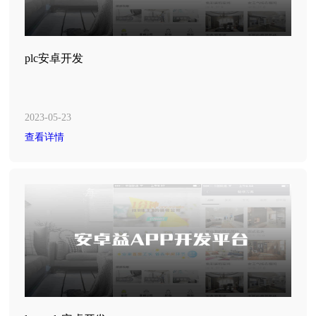
plc安卓开发
2023-05-23
查看详情