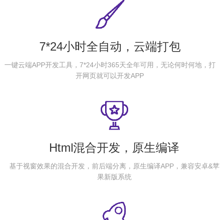
7*24小时全自动，云端打包
一键云端APP开发工具，7*24小时365天全年可用，无论何时何地，打
开网页就可以开发APP
Html混合开发，原生编译
基于视窗效果的混合开发，前后端分离，原生编译APP，兼容安卓&苹
果新版系统