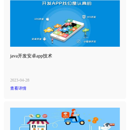
java开发安卓app技术
2023-04-28
查看详情