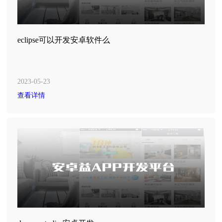
eclipse可以开发安卓软件么
2023-05-23
查看详情