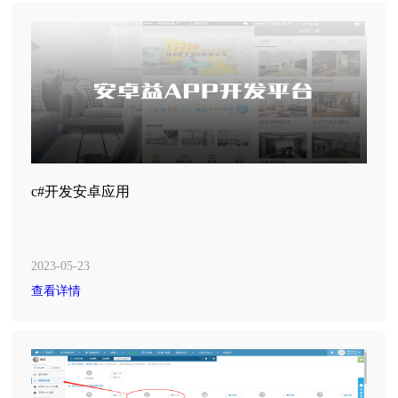
c#开发安卓应用
2023-05-23
查看详情