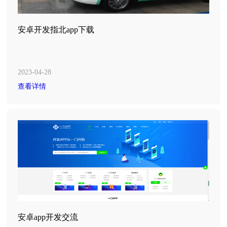
安卓开发指北app下载
2023-04-28
查看详情
安卓app开发交流