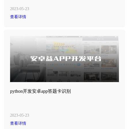
2023-05-23
查看详情
python开发安卓app答题卡识别
2023-05-23
查看详情