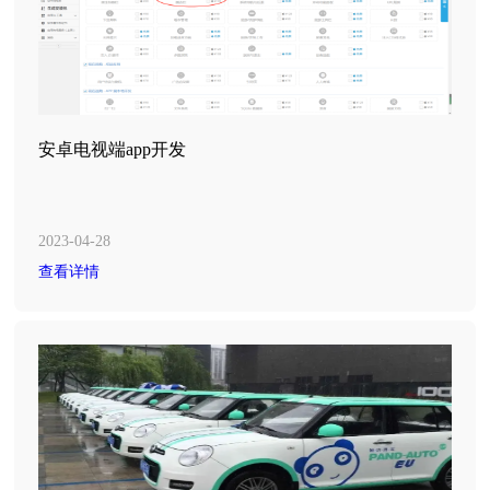
安卓电视端app开发
2023-04-28
查看详情