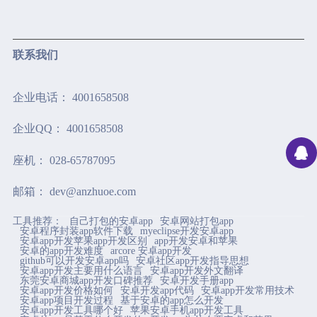
联系我们
企业电话： 4001658508
企业QQ： 4001658508
座机： 028-65787095
邮箱： dev@anzhuoe.com
工具推荐：
自己打包的安卓app
安卓网站打包app
地址： 中国（四川）自由贸易试验区成都高新区益州大道
安卓程序封装app软件下载
myeclipse开发安卓app
安卓app开发苹果app开发区别
app开发安卓和苹果
安卓的app开发难度
arcore 安卓app开发
中段1800号1栋7层704号
github可以开发安卓app吗
安卓社区app开发指导思想
安卓app开发主要用什么语言
安卓app开发外文翻译
东莞安卓商城app开发口碑推荐
安卓开发手册app
安卓app开发价格如何
安卓开发app代码
安卓app开发常用技术
安卓app项目开发过程
基于安卓的app怎么开发
安卓app开发工具哪个好
苹果安卓手机app开发工具