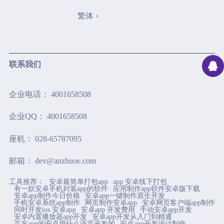
繁体 ›
联系我们
企业电话： 4001658508
企业QQ： 4001658508
座机： 028-65787095
邮箱： dev@anzhuoe.com
工具推荐：
安卓最简单打包app
app 安卓线下打包
地址： 中国（四川）自由贸易试验区成都高新区益州大道
有一款安卓手机封装app的软件
应用制作app软件安卓版下载
安卓app制作今日价格
安卓app一键制作原生开发
手机安卓系统app制作
网页制作安卓app
安卓网页客户端app制作
中段1800号1栋7层704号
同时开发ios 安卓app
安卓app 开发费用
手动安卓app开发
安卓内置播放器app开发
安卓app开发从入门到精通
京东app的安卓用什么语言开发的
安卓app开发设计制作