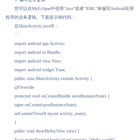
您可以在MyEclipse中使用“Java”或者“XML”来编写Android应用
程序的业务逻辑。下面是示例代码：
在MainActivity.java中：
```
import android.app.Activity;
import android.os.Bundle;
import android.view.View;
import android.widget.Toast;
public class MainActivity extends Activity {
@Override
protected void onCreate(Bundle savedInstanceState) {
super.onCreate(savedInstanceState);
setContentView(R.layout.activity_main);
}
public void showHello(View view) {
Toast.makeText(getApplicationContext(), "Hello world!",