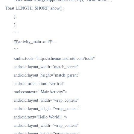
Toast.LENGTH_SHORT).show();
}
}
```
在activity_main.xml中：
```
xmlns:tools="http://schemas.android.com/tools"
android:layout_width="match_parent"
android:layout_height="match_parent"
android:orientation="vertical"
tools:context=".MainActivity">
android:layout_width="wrap_content"
android:layout_height="wrap_content"
android:text="Hello World!" />
android:layout_width="wrap_content"
android:layout_height="wrap_content"