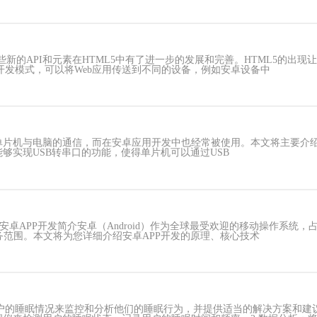
一些新的API和元素在HTML5中有了进一步的发展和完善。HTML5的
开发模式，可以将Web应用传送到不同的设备，例如安卓设备中
于单片机与电脑的通信，而在安卓应用开发中也经常被使用。本文将主要介绍C
它能够实现USB转串口的功能，使得单片机可以通过USB
安卓APP开发简介安卓（Android）作为全球最受欢迎的移动操作系统
务范围。本文将为您详细介绍安卓APP开发的原理、核心技术
户的睡眠情况来监控和分析他们的睡眠行为，并提供适当的解决方案和建