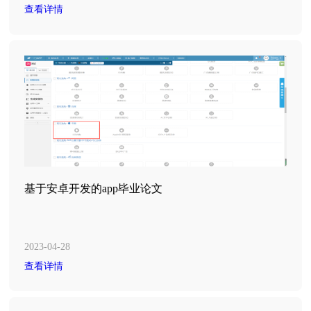
查看详情
基于安卓开发的app毕业论文
2023-04-28
查看详情