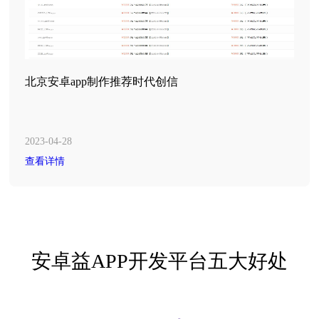
北京安卓app制作推荐时代创信
2023-04-28
查看详情
安卓益APP开发平台五大好处