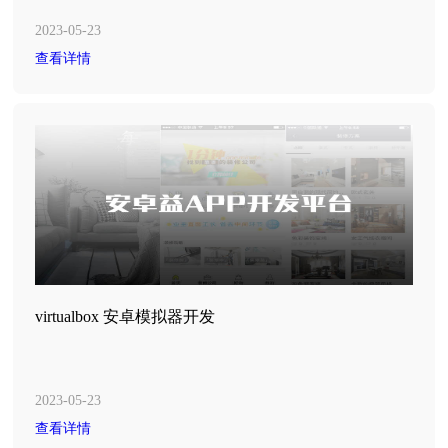
2023-05-23
查看详情
virtualbox 安卓模拟器开发
2023-05-23
查看详情