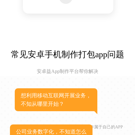
常见安卓手机制作打包app问题
安卓益App制作平台帮你解决
想利用移动互联网开展业务，
不知从哪里开始？
7天免费试用，所有功能全开，一键在线制作属于自己的APP
公司业务数字化，不知道怎么