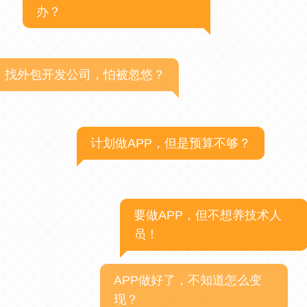
办？
找外包开发公司，怕被忽悠？
计划做APP，但是预算不够？
要做APP，但不想养技术人
员！
APP做好了，不知道怎么变
现？