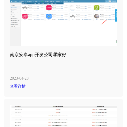
南京安卓app开发公司哪家好
2023-04-28
查看详情