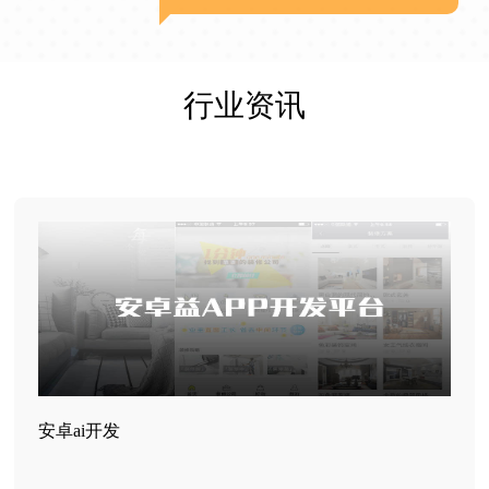
行业资讯
安卓ai开发