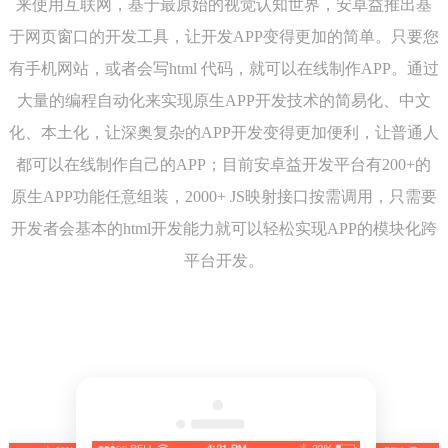
来使用互联网，基于最原始的视觉认知世界，安卓益推出基
于网页窗口的开发工具，让开发APP变得更加的简单。只要您
有手机网站，或者会写html 代码，就可以在线制作APP。通过
大量的编程自动化来实现原生APP开发技术的简易化、中文
化、本土化，让深奥复杂的APP开发变得更加便利，让普通人
都可以在线制作自己的APP；目前安卓益开发平台有200+的
原生APP功能任意组装，2000+ JS映射接口按需调用，只需要
开发者会基本的html开发能力就可以轻松实现APP的模块化跨
平台开发。