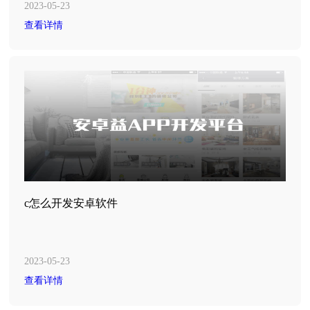
2023-05-23
查看详情
c怎么开发安卓软件
2023-05-23
查看详情