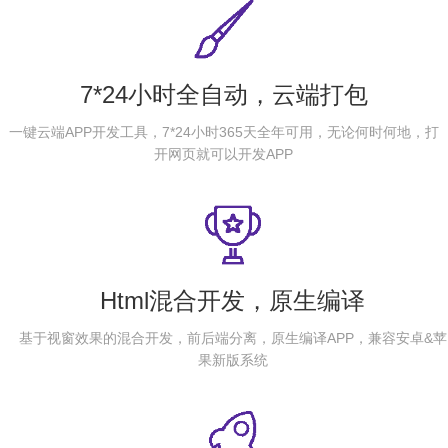
7*24小时全自动，云端打包
一键云端APP开发工具，7*24小时365天全年可用，无论何时何地，打
开网页就可以开发APP
Html混合开发，原生编译
基于视窗效果的混合开发，前后端分离，原生编译APP，兼容安卓&苹
果新版系统